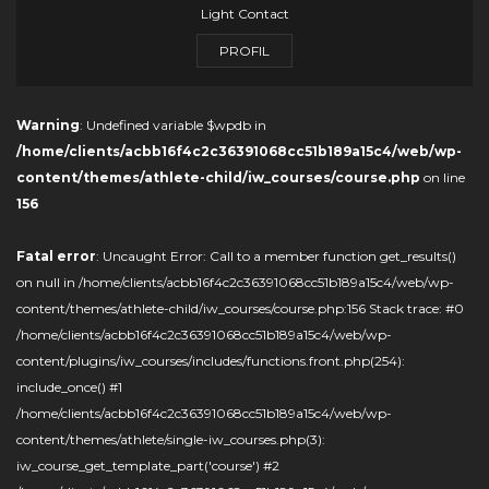
Light Contact
PROFIL
Warning
: Undefined variable $wpdb in
/home/clients/acbb16f4c2c36391068cc51b189a15c4/web/wp-
content/themes/athlete-child/iw_courses/course.php
on line
156
Fatal error
: Uncaught Error: Call to a member function get_results()
on null in /home/clients/acbb16f4c2c36391068cc51b189a15c4/web/wp-
content/themes/athlete-child/iw_courses/course.php:156 Stack trace: #0
/home/clients/acbb16f4c2c36391068cc51b189a15c4/web/wp-
content/plugins/iw_courses/includes/functions.front.php(254):
include_once() #1
/home/clients/acbb16f4c2c36391068cc51b189a15c4/web/wp-
content/themes/athlete/single-iw_courses.php(3):
iw_course_get_template_part('course') #2